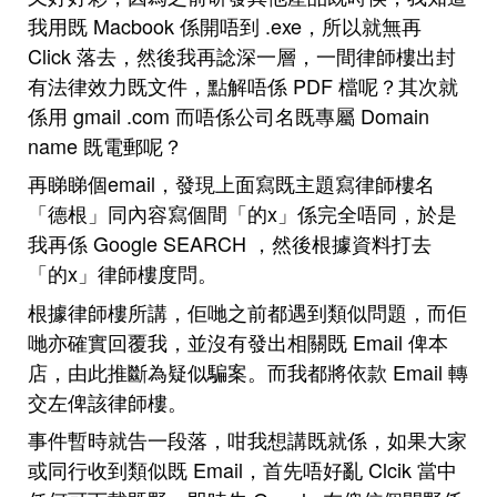
我用既 Macbook 係開唔到 .exe，所以就無再
Click 落去，然後我再諗深一層，一間律師樓出封
有法律效力既文件，點解唔係 PDF 檔呢？其次就
係用 gmail .com 而唔係公司名既專屬 Domain
name 既電郵呢？
再睇睇個email，發現上面寫既主題寫律師樓名
「德根」同內容寫個間「的x」係完全唔同，於是
我再係 Google SEARCH ，然後根據資料打去
「的x」律師樓度問。
根據律師樓所講，佢哋之前都遇到類似問題，而佢
哋亦確實回覆我，並沒有發出相關既 Email 俾本
店，由此推斷為疑似騙案。而我都將依款 Email 轉
交左俾該律師樓。
事件暫時就告一段落，咁我想講既就係，如果大家
或同行收到類似既 Email，首先唔好亂 Clcik 當中