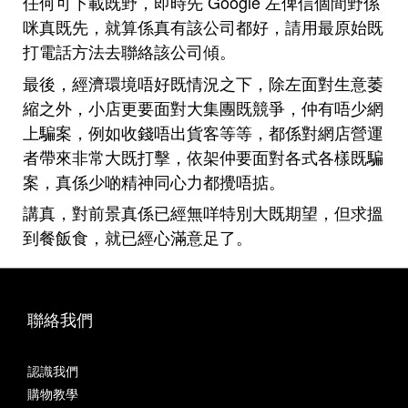
任何可下載既野，即時先 Google 左俾信個間野係
咪真既先，就算係真有該公司都好，請用最原始既
打電話方法去聯絡該公司傾。
最後，經濟環境唔好既情況之下，除左面對生意萎
縮之外，小店更要面對大集團既競爭，仲有唔少網
上騙案，例如收錢唔出貨客等等，都係對網店營運
者帶來非常大既打擊，依架仲要面對各式各樣既騙
案，真係少啲精神同心力都攪唔掂。
講真，對前景真係已經無咩特別大既期望，但求搵
到餐飯食，就已經心滿意足了。
聯絡我們
認識我們
購物教學