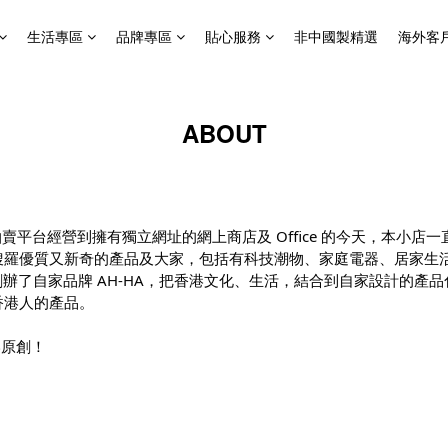
生活專區
品牌專區
貼心服務
非中國製精選
海外客
ABOUT
由拍賣平台經營到擁有獨立網址的網上商店及 Office 的今天，本小
搜羅優質又新奇的產品及大家，包括有科技潮物、家庭電器、居家生
創辦了自家品牌 AH-HA，把香港
文化、生活，結合到自家設計的產品
香港人的產品。
港
原創！