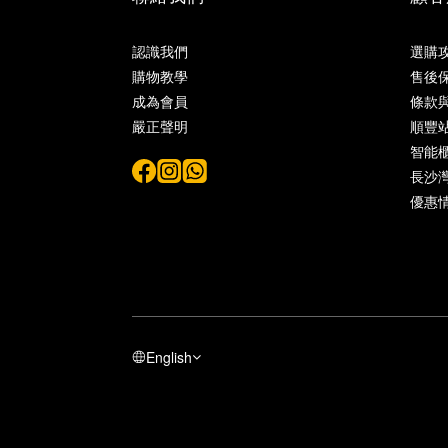
認識我們
選購
購物教學
售後
成為會員
條款
嚴正聲明
順豐
智能
長沙灣 
優惠
English