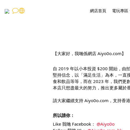
網店首頁
電玩專區
【大家好，我哋係網店
Aiyo0o.com
】
自 2019 年以小本投資
$200 開始，
堅持信念，以「滿足生活」為本，一直
食和飲品等等，而在 2023 年，我們更
本店只想盡最大的努力，推出更多屬於
請大家繼續支持 Aiyo0o.com，支持香
所以請你：
Like 我哋 Facebook：
@Aiyo0o