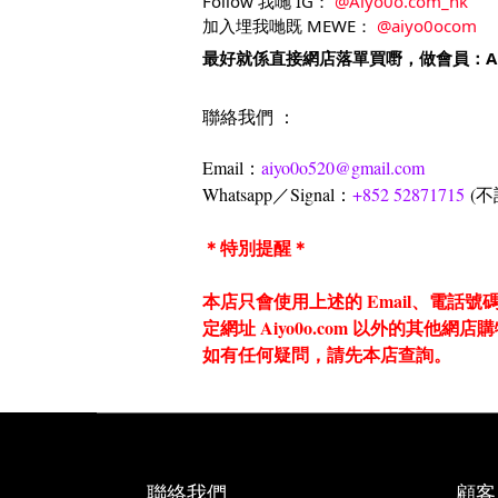
Follow 我哋 IG：
@Aiyo0o.com_hk
加入埋我哋既 MEWE：
@aiyo0ocom
最好就係直接網店落單買嘢，做會員：
A
聯絡我們 ：
Email：
aiyo0o520@gmail.com
Whatsapp／Signal：
+852 52871715
(不
＊特別提醒＊
本店只會使用上述的 Email、電
定網址 Aiyo0o.com 以外的其他網
如有任何疑問，請先本店查詢。
聯絡我們
顧客