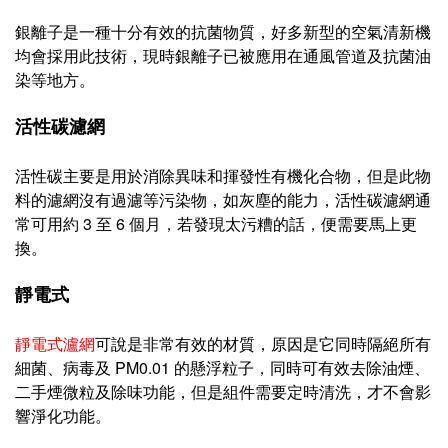
銀離子是一種十分有效的抗菌物質，好多新型的空氣清新機
均會採用此技術，現時銀離子已被應用在通風管道及抗菌油
染等地方。
活性碳濾網
活性碳主要是用於消除異味和揮發性有機化合物，但是此物
料的濾網沒有過濾等污染物，如
灰塵
的能力，
活性碳
濾網
通
常可用約 3 至 6 個月，若發現太污糟的話，便需要馬上更
換。
靜電式
靜電式瀘網
可說是非常有效的材質，原因是它同時隔絕所有
細菌、病毒及 PM0.01 的懸浮粒子，同時可有效去除油煙、
二手煙微粒及除味功能，但是組件需要定時清洗，才不會影
響淨化功能。