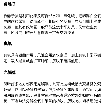
負離子
負離子就是利用化學反應變成水和二氧化碳，把飄浮在
空氣
中
的微粒帶電，從而產生互相吸引的反應，並掉到地上變成
灰塵，但其有效範圍一般只能達幾十平方尺，又會產生臭
氧，所以
使用時
要注意
環境一定要
空氣流通。
臭氧
臭氧具有殺菌作用，
只適合用於水處理
，加上臭氧非常不穩
定，吸入過量
就會損害肺部，所以不建議使用。
光觸媒
現時好多地方都採用光觸媒，其實此技術
就是大家常見的紫
外光，它可以分解有機物，但是分解的速度慢、過程耐，如
果用於過瀘空氣，
除非空氣停留或者通過
紫外光照射
的時間
長，否則無法分解空氣中細菌的功效。所以此技術常用於消