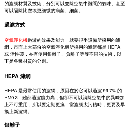
的瀘網材質及技術，分別可以去除
空氣中難聞的氣味、甚至
可以隔除比塵埃更細微的病菌、細菌。
過濾方式
空氣淨化機
過瀘的效果及能力，就要視乎設備所採用的瀘
網，
市面上大部份的
空氣淨化機所採用的瀘網都是 HEPA
或
活性碳
，亦有使用
銀離子、負
離子等等不同的技術，以
下是各種材質的分別。
HEPA 濾網
HEPA 是最常使用的濾網，原因在於它可以過濾 99.7% 的
PM0.3，雖然過瀘能力高，但卻不可以
消除空氣中的異味加
上不可重用，所以要定期更換，當瀘網
太污糟時，更要及早
換上新濾網。
銀離子