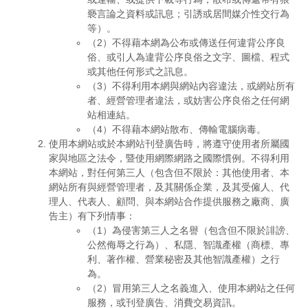
褻言論之資料或訊息；引誘或居間媒介性交行為
等）。
（2）不得藉本網為公布或傳送任何違背公序良
俗、或引人為違背公序良俗之文字、圖檔、程式
或其他任何形式之訊息。
（3）不得利用本網與網站內容違法，或網站所有
者、經營管理者違法，或妨害公序良俗之任何網
站相連結。
（4）不得藉本網站散布、傳輸電腦病毒。
使用本網站或於本網站刊登廣告時，將遵守使用者所屬國
家與地區之法令，暨使用網際網路之國際慣例。不得利用
本網站，對任何第三人（包含但不限於：其他使用者、本
網站所有與經營管理者，及其關係企業，及其受僱人、代
理人、代表人、顧問、與本網站合作提供服務之廠商、廣
告主）有下列情事：
（1）為侵害第三人之名譽（包含但不限於誹謗、
公然侮辱之行為）、私隱、智識產權（商標、專
利、著作權、營業秘密及其他智識產權）之行
為。
（2）冒用第三人之名義進入、使用本網站之任何
服務，或刊登廣告、消費交易資訊。