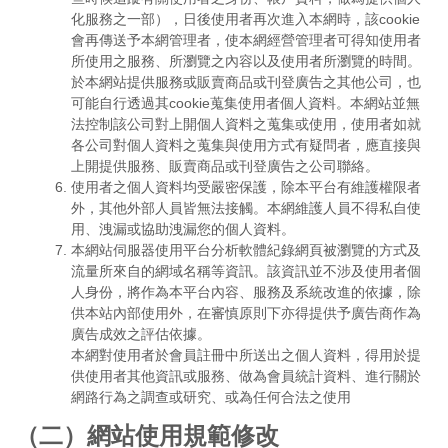
化服務之一部），日後使用者再次進入本網時，該cookie
會再傳送予本網管理者，使本網經營管理者可得知使用者
所使用之服務、所瀏覽之內容以及使用者所瀏覽的時間。
於本網站提供服務或販賣商品或刊登廣告之其他公司，也
可能自行透過其cookie蒐集使用者個人資料。本網站並無
法控制該公司對上開個人資料之蒐集或使用，使用者如就
各公司對個人資料之蒐集與使用方式有疑問者，應直接與
上開提供服務、販賣商品或刊登廣告之公司聯絡。
使用者之個人資料均受嚴密保護，除本平台有維護權限者
外，其他外部人員皆無法接觸。本網維護人員不得私自使
用、洩漏或協助洩漏您的個人資料。
本網站伺服器使用平台分析軟體紀錄網頁被瀏覽的方式及
流量所來自的網域名稱等資訊。該資訊並不涉及使用者個
人身份，將作為本平台內容、服務及系統改進的依據，除
供本站內部使用外，在審慎原則下亦得提供予廣告商作為
廣告成效之評估依據。
本網對使用者於會員註冊中所送出之個人資料，得用於提
供使用者其他資訊或服務、做為會員統計資料、進行關於
網路行為之調查或研究、或為任何合法之使用
（二）網站使用規範修改