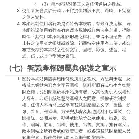
（3）藉本網站對第三人為任何違約之行為。
使用者於會員註冊時，不得提供錯誤不實、過時、不完整
之個人資料。
本網站就使用者行為是否符合本規範，有最終決定權。若
本網站認使用者行為有違反本規範或任何法令之虞，得隨
時停止其使用本網站相關服務之權利，並得不經預告，終
止特定使用者之帳號或移除、銷毀特定使用者上傳，或公
布或既存於本網站之任何文字、圖檔、影像、聲音、程
式、碼，或其他型態之資訊。
（七）智識產權歸屬與保護之宣示
關於本網站架設與增刪修改所用之程式、方法與步驟，及
構成本網站內容之文字及圖檔、資料所原有或衍生之智慧
財產權，分別歸屬於本網站所有者、或其他提供人或權利
人所有。非經各該智慧財產權人之同意、授權或強制授
權，任何人不得將上述享有智慧財產權之文字、圖檔、影
像、聲音、程式碼、方法與步驟及其他資料予以重製、公
開播送、公開展示、移轉或開放予公眾使用、出版、改
作、編輯、散布、出租、使用、出售、實施，如有違反，
致本網站之所有者或經營管理者，或各該智慧財產權人受
有損害者，應由侵權行為人負損害賠償責任。