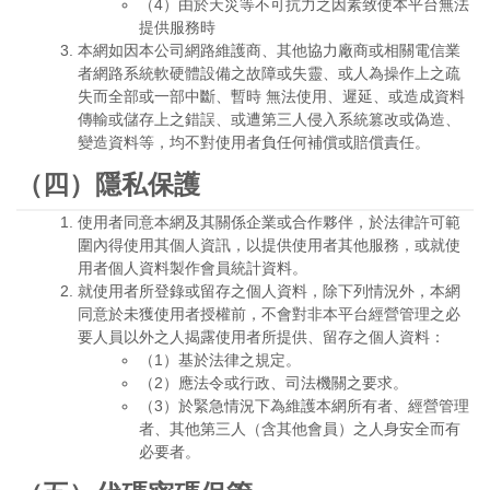
（4）由於天災等不可抗力之因素致使本平台無法
提供服務時
本網如因本公司網路維護商、其他協力廠商或相關電信業
者網路系統軟硬體設備之故障或失靈、或人為操作上之疏
失而全部或一部中斷、暫時 無法使用、遲延、或造成資料
傳輸或儲存上之錯誤、或遭第三人侵入系統篡改或偽造、
變造資料等，均不對使用者負任何補償或賠償責任。
（四）隱私保護
使用者同意本網及其關係企業或合作夥伴，於法律許可範
圍內得使用其個人資訊，以提供使用者其他服務，或就使
用者個人資料製作會員統計資料。
就使用者所登錄或留存之個人資料，除下列情況外，本網
同意於未獲使用者授權前，不會對非本平台經營管理之必
要人員以外之人揭露使用者所提供、留存之個人資料：
（1）基於法律之規定。
（2）應法令或行政、司法機關之要求。
（3）於緊急情況下為維護本網所有者、經營管理
者、其他第三人（含其他會員）之人身安全而有
必要者。