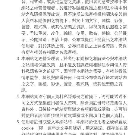
音、程式碼，或其他型態之資訊，使用者同意並授權予本
網站之經營管理者，於遵行私隱權保護之相關法令與本網
站之私隱權保護政策、且不違反知識產權權相關法令與個
人資料私隱條例之前提下，對於上開文字、圖檔、影像、
聲音、程式碼，或其他型態之資訊，得視所提供服務之需
要，予以重製、改作、編輯、使用、散布、傳輸、公開展
示、公開播送；各該上傳、公布或提供上開資訊之本網站
使用者，對於其所上傳、公布或提供之上開各資訊，仍保
有所有權與各相關之智識產權。
本網站之經營管理者，於遵行私隱權之相關法令與本網站
之私隱權保護政策、且不違反智識產權相關法令與個人資
料私隱條例之前提下，因管理本網站之需要，有權並得視
情形監督、檢視與篩選任何上傳或公布或既存於本網站內
之文字、圖檔、影像、聲音、程式碼，或其他型態之資
訊。
本網站於遵守個人資料私隱條例之前提下，將可能透過不
同之方式蒐集使用者個人資料。除會員註冊時將蒐集個人
資料外，日後於本網站所舉辦之各項服務或活動，亦可能
對使用者詢問而獲得與前次重覆或不同項目之個人資料。
使用者註冊或登入本網站時，本網將於使用者之硬碟置放
cookie （即一連串之文字與號碼，用來確認、儲存並在某
些時候追蹤有關使用者之身份、帳戶資料，做為提供個人