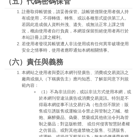
（五）代碼密碼保管
註冊取得帳號後，請妥善保管。該帳號僅限使用者個人持
有或使用，不得轉借、轉售、或以各種形式提供第三人。
若因此造成個人資料外洩、遺失、或無法正常上課之情
況，概由使用者自行負責，本網並保留拒絕使用者再行於
本站註冊上課之權利。
若使用者發現其帳號遭人非法使用或有任何異常破壞使用
安全之情事時，使用者應即通知本網相關情事。
（六）責任與義務
本網站之使用者與委託本網刊登廣告、消費或交易資訊之
廠商或個人（下稱廣告主）應均知悉、了解並同意下列規
範內容：
（1）不為非法目的，或以非法方式使用本網，或
於本網刊登違法廣告或消費交易資訊。特別是不
得藉本網從事不法交易行為（包含但不限於：販
售或引誘販售或運輸法令禁止與管制之刀械、槍
炮、麻醉藥品、偽藥、禁藥或其他依法令列為管
制之藥品；對盜版軟體、 或任何侵害智慧財產權
之仿冒品、或對其他違禁物之販售、引誘販售、
或運輸、或提供下載等行為；散布或傳遞帶有猥