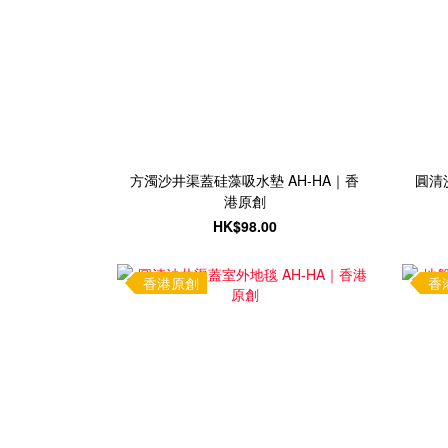
方濁沙井渠蓋硅藻吸水墊 AH-HA｜香
圓清
港原創
HK$98.00
香港原創
香