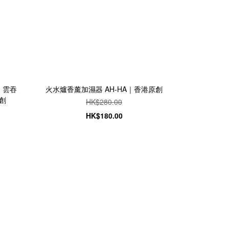
、雲吞
火水爐香薰加濕器 AH-HA｜香港原創
原創
HK$280.00
HK$180.00