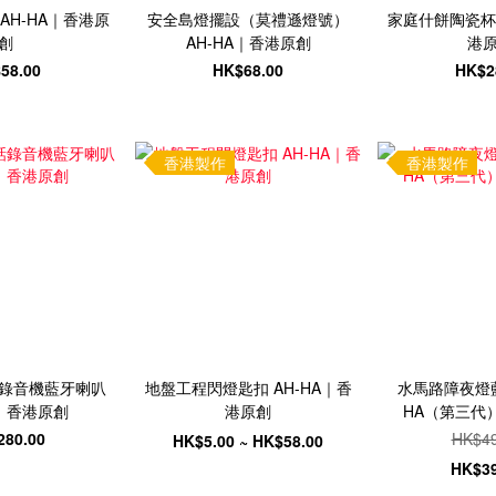
AH-HA｜香港原
安全島燈擺設（莫禮遜燈號）
家庭什餅陶瓷杯墊
創
AH-HA｜香港原創
港
58.00
HK$68.00
HK$2
香港製作
香港製作
錄音機藍牙喇叭
地盤工程閃燈匙扣 AH-HA｜香
水馬路障夜燈藍
A｜香港原創
港原創
HA（第三代
280.00
HK$49
HK$5.00 ~ HK$58.00
HK$39