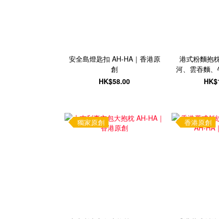
安全島燈匙扣 AH-HA｜香港原
港式粉麵抱枕
創
河、雲吞麵、牛
香
HK$58.00
HK$
獨家原創
香港原創