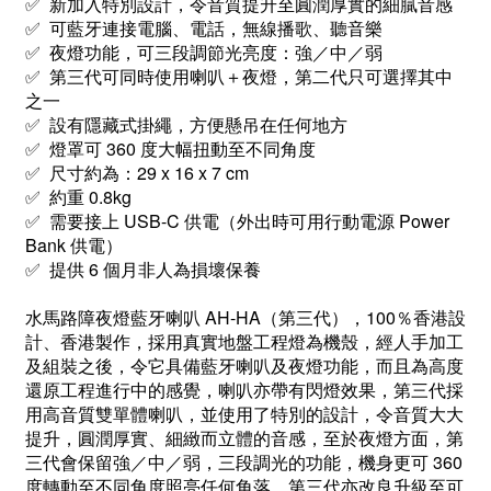
✅
新
加入特別設計，令音質提升至
圓潤厚實的細膩音感
✅ 可藍牙連接電腦、電話，無線播歌、聽音樂
✅ 夜燈功能，可
三段
調節
光亮度
：強／中／弱
✅ 第三代
可同時使用
喇叭＋夜燈，第二代只可選擇其中
之一
✅ 設有隱藏式掛繩，方便懸吊在任何地方
✅ 燈罩可 360 度大幅扭動至不同角度
✅ 尺寸約為：29 x 16 x 7 cm
✅ 約重 0.8kg
✅ 需要接上 USB-C 供電（外出時可用行動電源 Power
Bank 供電）
✅ 提供 6 個月非人為損壞保養
水馬路障夜燈藍牙喇叭 AH-HA（第三代），100％香港設
計、香港製作，採用真實地盤工程燈為機殼，經人手加工
及組裝之後，令它具備藍牙喇叭及夜燈功能，而且為高度
還原工程進行中的感覺，喇叭亦帶有閃燈效果，第三代採
用高音質雙單體喇叭，並使用了特別的設計，令音質大大
提升
，圓潤厚實、細緻而
立體的
音感，
至於夜燈方面，
第
三代會保留
強／中／弱，三段調光的
功能，
機身更
可 360
度轉動至不同角度照亮任何角落
，第三代亦改良升級至可