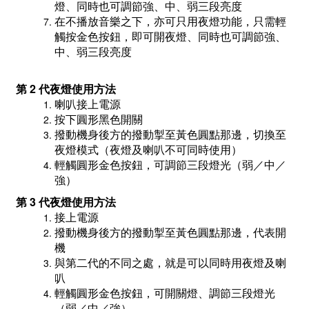
燈、同時也可調節強、中、弱三段亮度
在不播放音樂之下，亦可只用夜燈功能
，只需輕
觸按金色按鈕，即可開
夜燈、同時也可調節強、
中、弱三段亮度
第
2 代
夜燈使用方法
喇叭接上電源
按下圓形黑色開關
撥動機身後方的
撥動掣至黃色圓點那邊，切換
至
夜燈模式（夜燈及喇叭不可同時使用）
輕觸圓形金色按鈕，可調節三段燈光（弱／中／
強）
第 3
代
夜燈使用方法
接上電源
撥動機身後方的
撥動掣至黃色圓點那邊，代表開
機
與第二代的不同之處，就是可以同時用
夜燈及喇
叭
輕觸圓形金色按鈕，可開關燈、調節三段燈光
（弱／中／強）