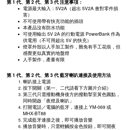
第 1 代、
第
2 代、
第 3
代 注意事項：
電源最大輸入：5V2A（超出 5V2A 會對零件損
害）
不可使用帶有快充功能的插頭
本產品沒有防水功能
可使用輸出 5V 2A 的行動電源 PowerBank 作為
供電用（不可用超出 5V 的快充）
燈罩外殼以人手加工製作，難免有手工花痕，但
感覺更似真實的地盤燈
人手製作，產量有限
第 1 代、
第
2 代、
第
3 代
藍牙喇叭連接及使用方法
喇叭接上電源
按下開關（第一、二代請看下方圖片介紹）
第三代只需撥動機身後方的
撥動掣至黃色圓點，
同時開啟
「夜燈及喇叭」
打開電話／電腦的藍牙，連接上 YM-069 或
MHX-BT88
完成藍牙連接之後，即可播放音樂
播放音樂時，只需輕觸按金色按鈕，即可開
夜