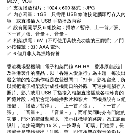
MOV、VOB
✅ 支援播放相片：1024 x 600 格式：JPG
✅ 內存容量：1GB，只需用 USB 線連接電腦即可存入內
容，或直接插入 USB 手指播放內容
✅ 設有開關掣及 5 組按鍵：播放／暫停、上一首／張、
下一首／張、音量＋、音量－
✅ 相架供電：5V（不可使用具快充功能的三腳插）／門
外按鐘掣：3粒 AAA 電池
✅ 6 個月非人為損壞保養
香港機場登機閘口電子相架門鐘 AH-HA，香港原創設計
及香港製作的產品，以「香港人愛旅行」為主題，每次出
發之前的指定動作就是在登機閘口「打卡」影相留念，所
以就把電子相架設計成登機閘口的外觀，可連接電腦存入
照片、影片或用 USB 手指接入相架直接播放各種珍貴的
回憶片段，相架會定時輪播照片和影片，而機身設有
5 組
按鍵，「播放／暫停」、「上一首／張」、「下一首／
張」、「音量＋」、「音量－」
，而相架同時亦有門鐘的
功能，門外的按鍵掣就以「指示往機場的路牌」為主題而
設計，連接範圍約 15 米，一按即有「叮噹」門鐘聲，長
按就會是連續發出「叮噹」聲，即使相架在聲音的影片，