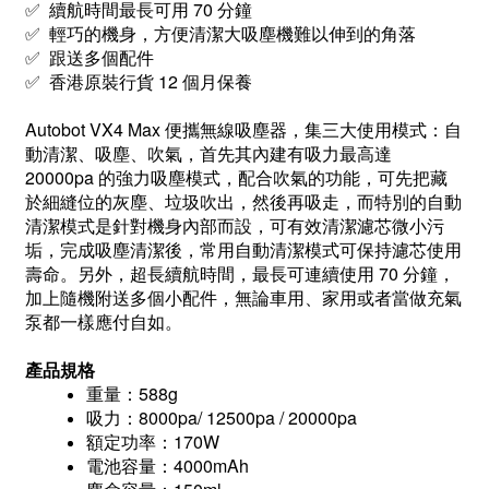
✅ 續航時間最長可用 70 分鐘
✅ 輕巧的機身，方便清潔大吸塵機難以伸到的角落
✅ 跟送多個配件
✅ 香港原裝行貨 12 個月保養
Autobot VX4 Max 便攜無線吸塵器，集三大使用模式：自
動清潔、吸塵、吹氣，首先其內建有吸力最高達
20000pa 的強力吸塵模式，配合吹氣的功能，可先把藏
於細縫位的灰塵、垃圾吹出，然後再吸走，而特別的自動
清潔模式是針對機身內部而設，可有效清潔濾芯微小污
垢，完成吸塵清潔後，常用自動清潔模式可保持濾芯使用
壽命。另外，超長續航時間，最長可連續使用 70 分鐘，
加上隨機附送多個小配件，無論車用、家用或者當做充氣
泵都一樣應付自如。
產品規格
重量：588g
吸力：8000pa/ 12500pa / 20000pa
額定功率：170W
電池容量：4000mAh