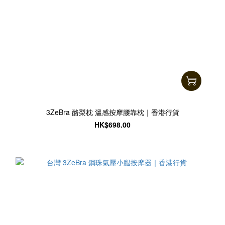
3ZeBra 酪梨枕 溫感按摩腰靠枕｜香港行貨
HK$698.00