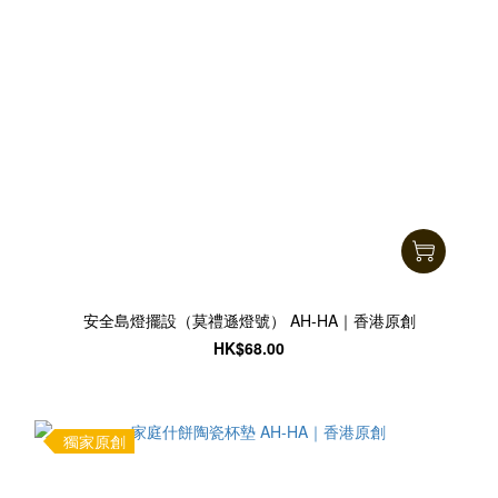
安全島燈擺設（莫禮遜燈號） AH-HA｜香港原創
HK$68.00
獨家原創