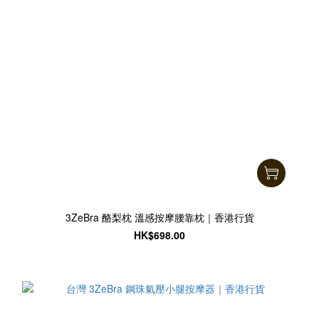
3ZeBra 酪梨枕 溫感按摩腰靠枕｜香港行貨
HK$698.00