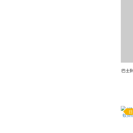
巴士到
日