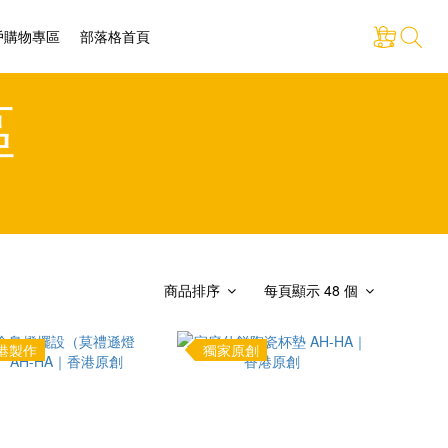
戶購物專區
部落格首頁
區
商品排序
每頁顯示 48 個
港製作
獨家原創