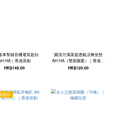
落車掣錄音機電筒匙扣
圓清方濁渠蓋透氣涼爽坐墊
AH-HA｜香港原創
AH-HA（雙面圖案）｜香港原
創
HK$148.00
HK$120.00
港製作