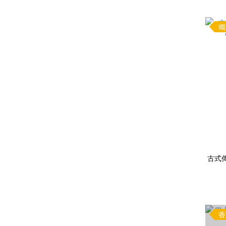
獨
古式傳
香