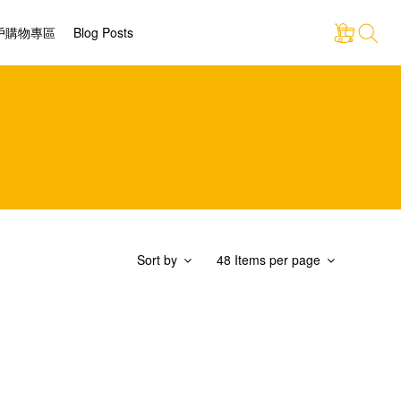
戶購物專區
Blog Posts
Sort by
48 Items per page