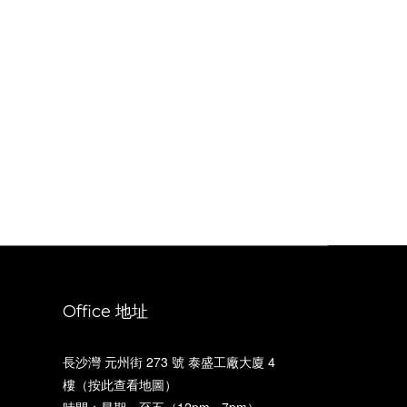
Office 地址
長沙灣 元州街 273 號 泰盛工廠大廈 4
樓（
按此查看地圖
）