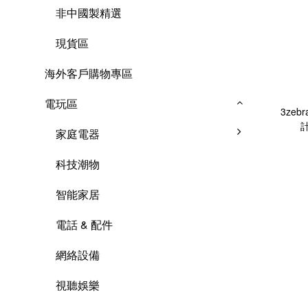
非中國製精選
現貨區
海外客戶購物專區
電玩區
3zeb
家庭電器
科技潮物
智能家居
電話 & 配件
網絡設備
視聽娛樂