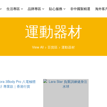
生活專區
品牌專區
貼心服務
非中國製精選
海外客
運動器材
View All
>
百貨區
>
運動器材