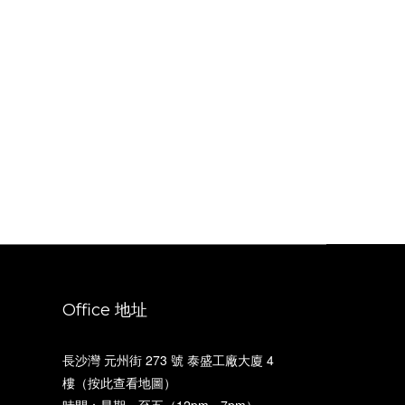
Office 地址
長沙灣 元州街 273 號 泰盛工廠大廈 4
樓（
按此查看地圖
）