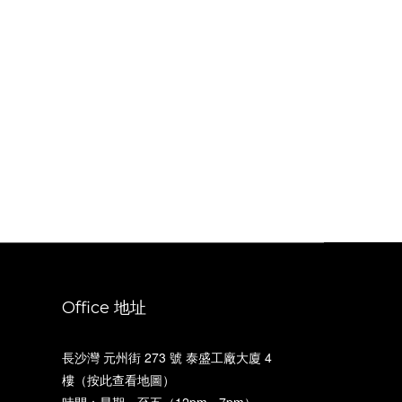
Office 地址
長沙灣 元州街 273 號 泰盛工廠大廈 4
樓（
按此查看地圖
）