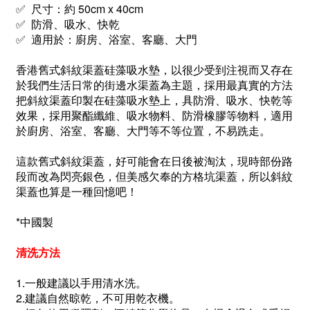
✅ 尺寸：約 50
cm
x 40
cm
✅ 防滑、吸水、快乾
✅ 適用於：廚房、浴室、客廳、大門
香港舊式斜紋渠蓋硅藻吸水墊，以很少受到注視而又存在
於我們生活日常的街邊水渠蓋為主題，採用最真實的方法
把斜紋渠蓋印製在
硅藻吸水墊上
，
具防滑、吸水、快乾等
效果
，
採用聚酯纖維、吸水物料、防滑橡膠等物料，適用
於廚房、浴室、客廳、大門等不等位置
，不易跣走。
這款舊式斜紋渠蓋，好可能會在日後被淘汰，現時部份路
段而改為閃亮銀色，但美感欠奉的方格坑渠蓋，所以斜紋
渠蓋也算是一種回憶吧！
*中國製
清洗方法
1.一般建議以手用清水洗。
2.建議自然晾乾，不可用乾衣機。