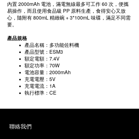
內置 2000mAh 電池，滿電無線最多可工作 60 次，便攜
易操作，而且使用食品級 PP 原料生產，食得安心又放
心，隨附有 800mL 精緻碗 + 3*100mL 味碟，滿足不同需
要。
產品規格
產品名稱：多功能佐料機
產品型號：ESM3
額定電額：7.4V
額定功率：70W
電池容量：2000mAh
充電電壓：5V
充電電流：1A
執行標準：CE
聯絡我們