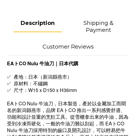
Description
Shipping &
Payment
Customer Reviews
EAトCO Nulu 牛油刀｜日本代購
✅ 產地：日本（新潟縣燕市）
✅ 原材料：不鏽鋼
✅ 尺寸：W15 x D150 x H36mm
EAトCO Nulu 牛油刀，
日本製造
，產於以金屬加工而聞
名的新潟縣燕市，品牌 EAトCO 推出一系列感覺舒適、
功能和設計並重的烹飪工具。從雪櫃拿出來的牛油，因為
受到冷凍而硬化，一般的牛油刀難以刮起，而 EAトCO
Nulu 牛油刀採用特別的齒口及開孔設計，可以輕易把牛