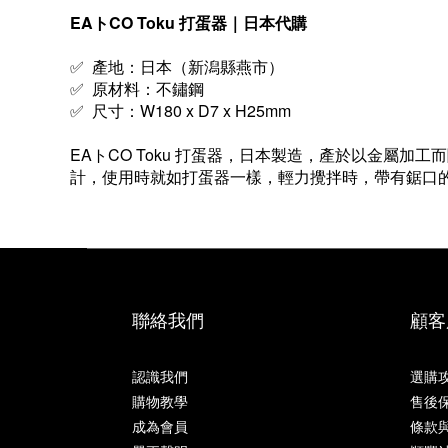
EAトCO Toku 打蛋器｜日本代購
✅ 產地：日本（新潟縣燕市）
✅ 原材料：不鏽鋼
✅ 尺寸：W180 x D7 x H25mm
EAトCO Toku 打蛋器，
日本製造
，產於以金屬加工而
計，使用時就如打蛋器一樣，輕力攪拌時，帶有鋸口
聯絡我們
顧客
認識我們
選購
購物教學
售後
成為會員
條款