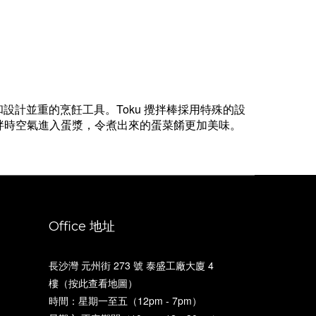
設計並重的烹飪工具。Toku 攪拌棒採用特殊的設
拌時空氣進入蛋漿，令煮出來的蛋菜餚更加美味。
Office 地址
長沙灣 元州街 273 號 泰盛工廠大廈 4
樓（
按此查看地圖
）
時間：星期一至五（12pm - 7pm）