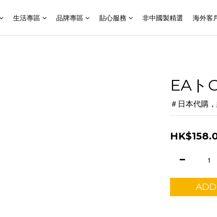
生活專區
品牌專區
貼心服務
非中國製精選
海外客
EAト
＃日本代購，
HK$158.
ADD