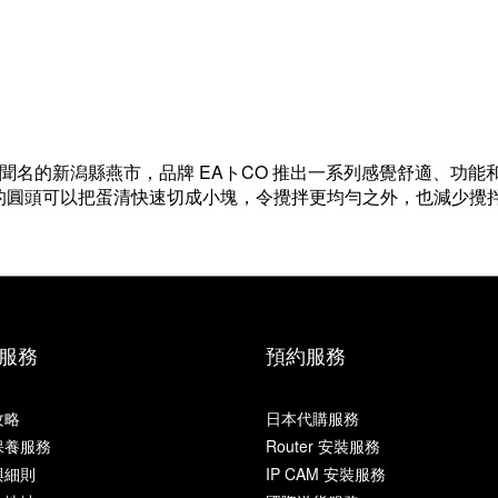
聞名的新潟縣燕市，品牌 EAトCO 推出一系列感覺舒適、功能和
的圓頭可以把蛋清快速切成小塊，令攪拌更均勻之外，也減少攪
服務
預約服務
攻略
日本代購服務
保養服務
Router 安裝服務
與細則
IP CAM 安裝服務