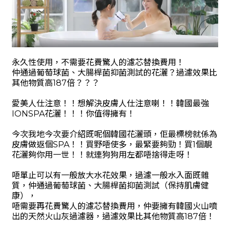
永久性使用，不需要花費驚人的濾芯替換費用！
仲通過葡萄球菌、大腸桿菌抑菌測試的花灑？過濾效果比
其他物質高
187
倍？？？
愛美人仕注意！！想解決皮膚人仕注意喇！！韓國最強
IONSPA
花灑！！！你值得擁有！
今次我地今次要介紹既呢個韓國花灑頭，佢最標榜就係為
皮膚做返個
SPA
！！買野唔使多，最緊要夠勁！買
1
個靚
花灑夠你用一世！！就連狗狗用左都唔捨得走呀！
唔單止可以有一般放大水花效果，過濾一般水入面既雜
質，仲通過葡萄球菌、大腸桿菌抑菌測試（保持肌膚健
康），
唔需要再花費驚人的濾芯替換費用，仲要擁有韓國火山噴
出的天然火山灰過濾器，過濾效果比其他物質高
187
倍！