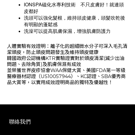
IONSPA
磁化水專利技術 不只皮膚好！就連頭
皮都好
洗頭可以強化髮根，維持頭皮健康，頭髮吹乾後
有明顯的蓬鬆感
洗澡可以提高肌膚保濕，增強肌膚防護力
人體實驗有效證明：離子化的超細微水分子可深入毛孔清
潔頭皮，防止頭皮問題發生及維持頭皮健康
韓國政府公認機構
KTR
實驗證實對於頭皮清潔
(
減少出油
問題、去除角質
)
及肌膚保濕有成效
並榮獲世界皮疹協會
WAA
保健大賞、美國
FDA
第一等級
醫療器材認證（
US10057944
）、
KC
認證、
SBA
優秀商
品大賞等，以實用成效證明商品的獨特及優越性！
聯絡我們