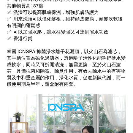
其他物質高187倍
✅ 洗澡可以提高肌膚保濕，增強肌膚防護力
✅ 用來洗頭可以強化髮根，維持頭皮健康，頭髮吹乾後
有明顯的蓬鬆感
✅ 可以加強水壓，讓水柱變強又可達到省水功效
✅ 香港行貨
韓國
IONSPA
抑菌淨水離子
花灑頭，以
火山石為濾芯，
其手柄位置為磁化過濾器，透過
離子活性化
能夠把
硬水變
成軟水，同時又可拆開清洗，無需更換，至於火山石濾
芯，具備抗菌和除霉、除臭作用，有效去除水中的有害物
質及中和
重金屬的
作用，淨化
水質，
促進新陳代謝，而一
般使用期為半年，隨盒附有兩套。