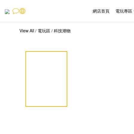
網店首頁
電玩專區
View All
電玩區
科技潮物
/
/