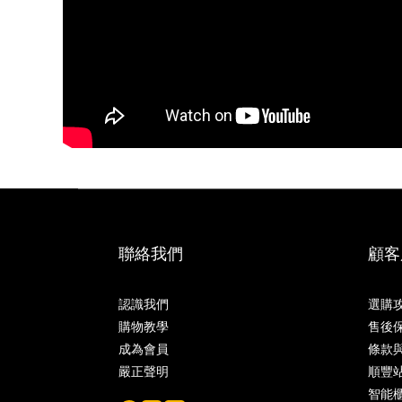
聯絡我們
顧客
認識我們
選購
購物教學
售後
成為會員
條款
嚴正聲明
順豐
智能