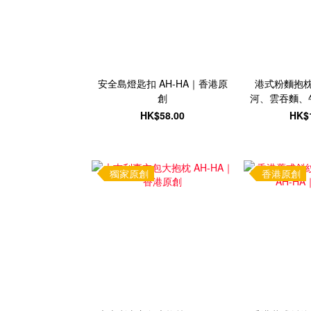
安全島燈匙扣 AH-HA｜香港原
港式粉麵抱枕
創
河、雲吞麵、牛
香
HK$58.00
HK$
獨家原創
香港原創