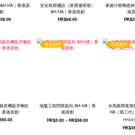
AH-HA｜香港原
安全島燈擺設（莫禮遜燈號）
家庭什餅陶瓷杯墊
創
AH-HA｜香港原創
港
58.00
HK$68.00
HK$2
香港製作
香港製作
錄音機藍牙喇叭
地盤工程閃燈匙扣 AH-HA｜香
水馬路障夜燈藍
A｜香港原創
港原創
HA（第三代
280.00
HK$49
HK$5.00 ~ HK$58.00
HK$39