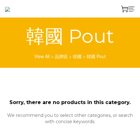
韓國 Pout
View All
>
品牌區
>
韓國
>
韓國 Pout
Sorry, there are no products in this category.
We recommend you to select other categories, or search
with concise keywords.