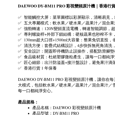
DAEWOO DY-BM11 PRO 彩視變頻原汁機｜香港行
✅ 智能觸控大屏：菜單圖標以彩屏顯示，清晰易見，
✅ 五大專屬模式：軟水果／硬水果／蔬果汁／混合
✅ 強勁轉速：120N變頻直流電機，轉速智能調節，
✅ 專利螺旋桿+外部下鎖結構：硬核蔬果也秒榨不卡
✅ 130mm超大口徑+1500ml大容量：整果免切直
✅ 清洗方便：套疊式結構設計，4步快拆無死角清洗
✅ 安全設計：開蓋即停機防止誤操作，搭配防滑腳墊
✅ 食品級材質：杜絕塑膠微粒產生，讓每一口都純淨
✅ 匠心細節：出汁防溢蓋+接汁盤設計，避免果汁滴
✅ 香港行貨 1 年保養
DAEWOO DY-BM11 PRO 彩視變頻原汁機，
大模式，包括軟水果／硬水果／蔬果汁／混合果汁／
每一口都純淨安心。
產品規格：
產品名稱：DAEWOO 彩視變頻原汁機
產品型號：DY-BM11 PRO