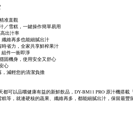
貨
精准直觀
果汁／雪糕，一鍵操作簡單易用
超高出汁率
，纖維再多也能細膩出汁
投，省時省力，全家共享鮮榨果汁
，組件一衝即淨
穩固機身，使用安全又舒心
安心
落，減輕您的清潔負擔
讓你在每天都可以品嚐健康有益的新鮮飲品，DY-BM11 PRO 原
雪糕等，就連硬核的蔬果、纖維再多，都能細膩出汁，保留最豐