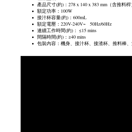
產品尺寸(約)：278 x 140 x 383 mm（含推料
額定功率：100W
接汁杯容量(約)：600mL
額定電壓：220V-240V~ 50Hz/60Hz
連續工作時間(約)： ≤15 mins
間隔時間(約)：≥40 mins
包裝內容：機身、接汁杯、接渣杯、推料棒、